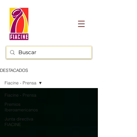
DESTACADOS
Fiacine - Prensa
Fiacine - Prensa
Premios
Iberoamericanos
Junta directiva
FIACINE