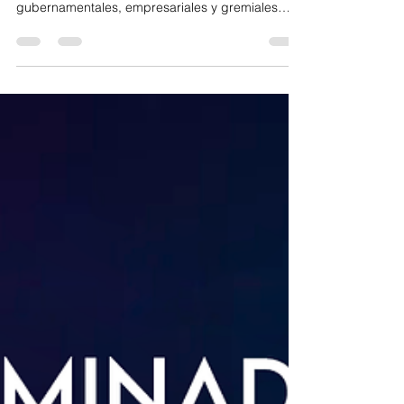
Películas iberoamericanas
preseleccionadas premios
platino
El pasado 24 de Enero, en Casa de América, se
reunieron personalidades y autoridades
gubernamentales, empresariales y gremiales
cuya suma...