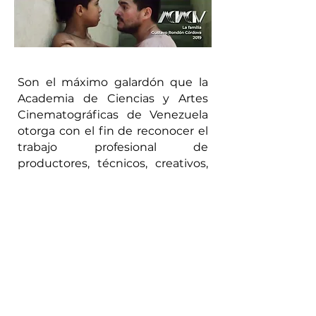
Son el máximo galardón que la
Academia de Ciencias y Artes
Cinematográficas de Venezuela
otorga con el fin de reconocer el
trabajo profesional de
productores, técnicos, creativos,
directores y artistas en la
cinematografía venezolana.
Los premios Soto premian la
calidad del cine venezolano en 18
categorías además que otorga un
premio de honor anualmente
para exaltar la obra, el trabajo y la
trayectoria de los profesionales