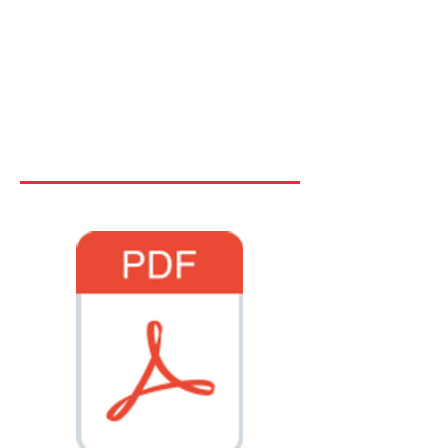
Os pontos de partida foram os fóruns em
torno deste tema no âmbito do Festival
Internacional de Cinema de San Sebastian
2017 em Espanha, que contou com a
participação especial de Anna Serner, porta-
voz do Instituto Sueco de Cinema e no âmbito
do Festival Internacional de Cinema do
Festival de Cinema de Cartagena (FICCI) de
2018 na Colômbia.