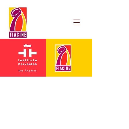
FIACINE Mulheres
Esta é uma iniciativa desenvolvida pela
FIACINE que começou em 2017, e visa
alcançar uma mudança importante na
indústria cinematográfica em relação à
igualdade de gênero, através da visibilidade
do trabalho das mulheres na indústria
cinematográfica ibero-americana. Também
busca criar ações que favoreçam sua
participação no setor.