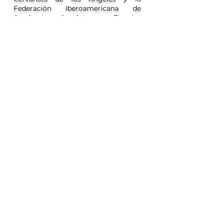
Federación Iberoamericana de
Academias de Artes y Ciencias
Cinematográficas FIACINE
existe el
compromiso de promover lo mejor
de la cinematografía iberoamericana.
Para este primer ciclo se ha realizado
una selección de películas que
buscarán representar a los países
iberoamericanos en la 96ª edición de
los Premios OSCAR en 2024.