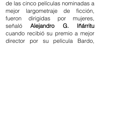
de las cinco películas nominadas a 
mejor largometraje de ficción, 
fueron dirigidas por mujeres, 
señaló 
Alejandro G. Iñárritu 
cuando recibió su premio a mejor 
director por su película Bardo, 
falsa crónica de unas cuantas 
verdades.
GANADORES
Mejor película:
 'El norte sobre el 
vacío'
 Dir. Alejandra Márquez Abella.
Mejor dirección: 
'Alejandro G. 
Inárritu' 
por Bardo, falsa crónica de 
unas cuantas verdades.
Mejor Actriz: 
'Arcelia Ramírez'
 por la 
civil.
Mejor Actor: 
'Daniel Giménez Cacho' 