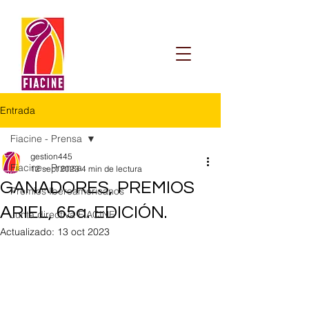
Entrada
Fiacine - Prensa
gestion445
Fiacine - Prensa
12 sept 2023
4 min de lectura
GANADORES, PREMIOS
Premios Iberoamericanos
ARIEL, 65a. EDICIÓN.
Junta directiva FIACINE
Actualizado:
13 oct 2023
Obtuvo NaN de 5 estrellas.