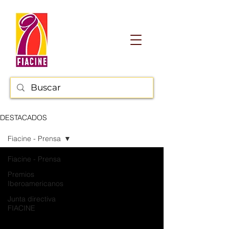
DESTACADOS
Fiacine - Prensa
Fiacine - Prensa
Premios
Iberoamericanos
Junta directiva
FIACINE